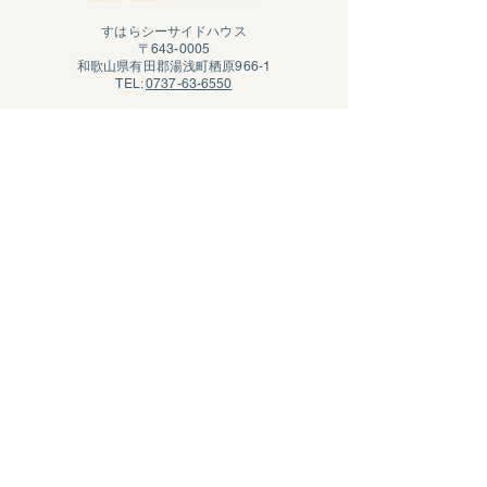
すはらシーサイドハウス
〒643-0005
和歌山県有田郡湯浅町栖原966-1
TEL:
0737-63-6550
営業時間：9:00～17:00
​定休日：冬季休業中
​運営：株式会社アオキカヌーワークス
Access