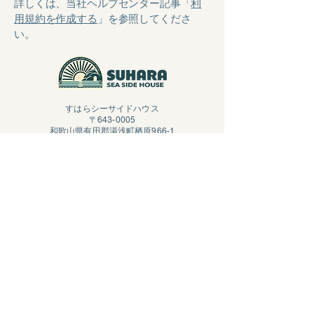
詳しくは、当社ヘルプセンター記事「
利
用規約を作成する
」を参照してくださ
い。
すはらシーサイドハウス
〒643-0005
和歌山県有田郡湯浅町栖原966-1
TEL:
0737-63-6550
営業時間：9:00～17:00
​定休日：冬季休業中
​運営：株式会社アオキカヌーワークス
Access