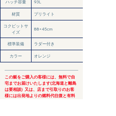
ハッチ容量
93L
材質
プリライト
コクピットサ
88×45cm
イズ
標準装備
ラダー付き
カラー
オレンジ
この艇をご購入の客様には、無料で自
宅までお届けいたします(北海道と離島
は要相談)  又は、店まで引取りのお客
様には出発地よりの燃料代往復と有料
道路代の往復をETC料金にて還元しま
す。