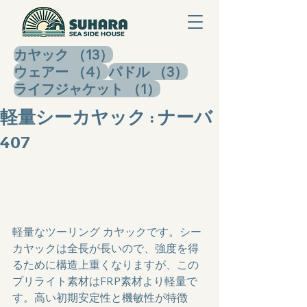
13件の記事
カヤック
（13）
4件の記事
3件の記事
ウェアー
（4）
パドル
（3）
1件の記事
ライフジャケット
（1）
軽量シーカヤック : ナーバ
407
軽量なツーリング カヤックです。シー
カヤックは全長が長いので、強度を得
るために構造上重くなりますが、この
プリライト素材はFRP素材より軽量で
す。高い初期安定性と機敏性が特徴