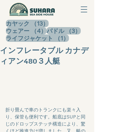
13件の記事
カヤック
（13）
4件の記事
3件の記事
ウェアー
（4）
パドル
（3）
1件の記事
ライフジャケット
（1）
インフレータブル カナデ
ィアン480３人艇
折り畳んで車のトランクにも楽々入
り、保管も便利です。船底はSUPと同
じのドロップステッチ構造により、驚
くほど推進力は増しました、又、艇の