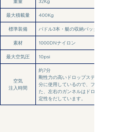
重量
32Kg
最大積載量
400Kg
標準装備
パドル3本・艇の収納バッグ・Wアクション
素材
1000DNナイロン
最大空気圧
10psi
約7分  
剛性力の高いドロップステッチ構造(下記の
空気
分に使用しているので、プラスチック艇と
注入時間
た、左右のガンネルはドロップステッチ構
定性をだしています。