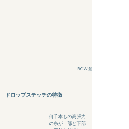
BOW:船首       SERN:船尾
ドロップステッチの特徴
何千本もの高張力
の糸が上部と下部